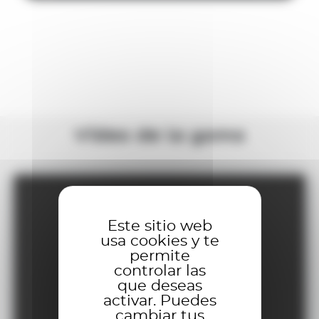
Vídeo de la gama
Este sitio web
usa cookies y te
permite
controlar las
que deseas
activar. Puedes
cambiar tus