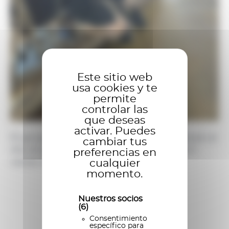
Este sitio web
usa cookies y te
permite
controlar las
que deseas
activar. Puedes
El grupo de alta lactación come 4 veces al
cambiar tus
día, el grupo de baja lactación come 2
preferencias en
veces al día
cualquier
momento.
Nuestros socios
(6)
Consentimiento
específico para