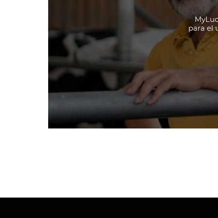
MyLuca
para el