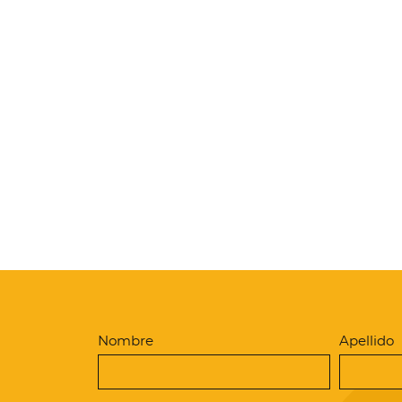
 web usa cookies y te permite controlar las
uedes cambiar tus preferencias en cualqui
Nombre
Apellido
OK, aceptar todas
Denegar todas las cookies
Personaliz