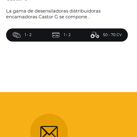
La gama de desensiladoras distribuidoras
encamadoras Castor G se compone…
1 - 2
1 - 2
50 - 70 CV
Este sitio
activar. P