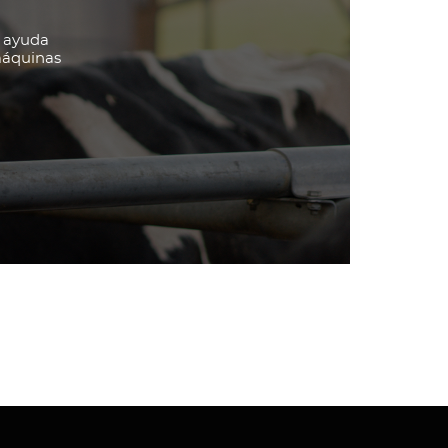
e ayuda
máquinas