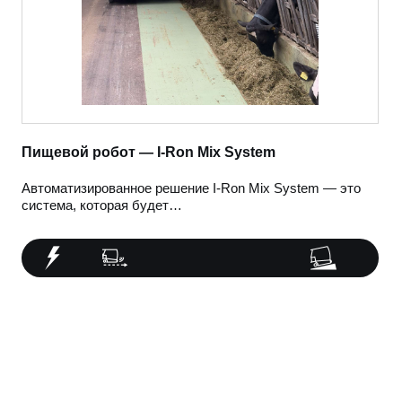
Пищевой робот — I-Ron Mix System
Автоматизированное решение I-Ron Mix System — это
система, которая будет…
100%
системе с проводным управлением
8%