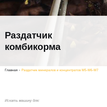
Раздатчик
комбикорма
Главная
Раздатчик минералов и концентратов M5-M6-M7
Искать машину для: