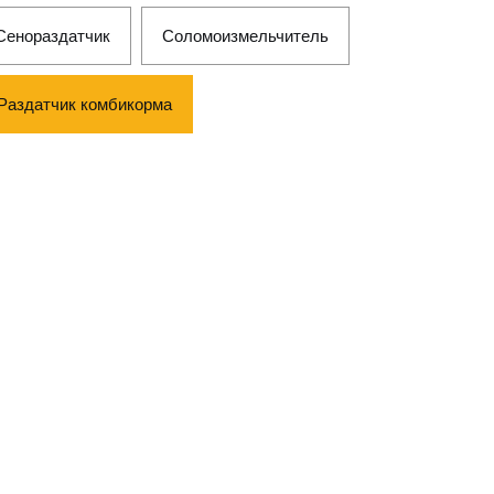
Сенораздатчик
Соломоизмельчитель
Раздатчик комбикорма