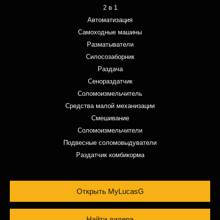
2 в 1
Автоматизация
Самоходные машины
Разматыватели
Силосозаборник
Раздача
Сенораздатчик
Соломоизмельчитель
Средства малой механизации
Смешивание
Соломоизмельчители
Подвесные соломовыдуватели
Раздатчик комбикорма
Открыть MyLucasG
Найти дилера