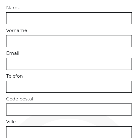
Name
Vorname
Email
Diese Webseite
verwendet
Telefon
'Cookies' um
Inhalte und
Anzeigen zu
personalisieren
Code postal
und zu
analysieren.
Bestimmen Sie,
Ville
welche Dienste
benutzt werden
dürfen