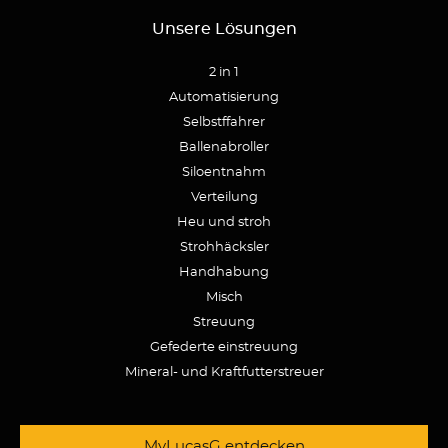
Unsere Lösungen
2 in 1
Automatisierung
Selbstffahrer
Ballenabroller
Siloentnahm
Verteilung
Heu und stroh
Strohhäcksler
Handhabung
Misch
Streuung
Gefederte einstreuung
Mineral- und Kraftfutterstreuer
MyLucasG entdecken