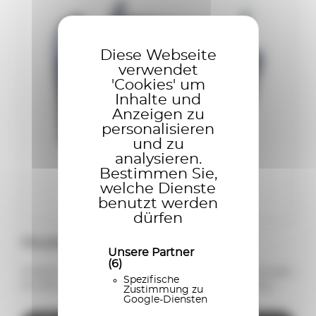
Diese Webseite
verwendet
'Cookies' um
Inhalte und
Anzeigen zu
personalisieren
und zu
analysieren.
Bestimmen Sie,
welche Dienste
benutzt werden
dürfen
Pincebal
Unsere Partner
(6)
Unsere Produktreihe von Wickelballen-Greifzangen
Spezifische
wurde speziell für die behutsame Handhabung…
Zustimmung zu
Google-Diensten