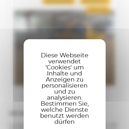
Ballenabroller
Selbstffahrer
Streuung
Diese Webseite
verwendet
'Cookies' um
Inhalte und
Anzeigen zu
personalisieren
und zu
analysieren.
Bestimmen Sie,
welche Dienste
UBI Switch
benutzt werden
dürfen
Funkgesteuerter abwickelwerkzeughalter Der UBI