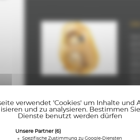
EI
Das 
gewe
vers
wird
effe
erfo
Die 
glei
mit 
natü
eite verwendet 'Cookies' um Inhalte und 
Halt
isieren und zu analysieren. Bestimmen Si
Misc
Dienste benutzt werden dürfen
hoch
Bea
Unsere Partner
(6)
das 
Spezifische Zustimmung zu Google-Diensten