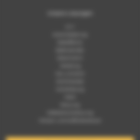
Unsere Lösungen
2 in 1
Automatisierung
Selbstffahrer
Ballenabroller
Siloentnahm
Verteilung
Heu und stroh
Strohhäcksler
Handhabung
Misch
Streuung
Gefederte einstreuung
Mineral- und Kraftfutterstreuer