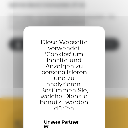
Spirmix Band 3 Schnecken 27-46
Mischwagen mit Vertikalschnecke entwickelt Die
Produktreihe der Dreifachschnecken-
Mischmaschinen Spirmix…
Diese Webseite
3
140 – 285
2870 - 3520 mm
verwendet
'Cookies' um
Inhalte und
Anzeigen zu
personalisieren
und zu
analysieren.
Bestimmen Sie,
welche Dienste
benutzt werden
dürfen
Unsere Partner
(6)