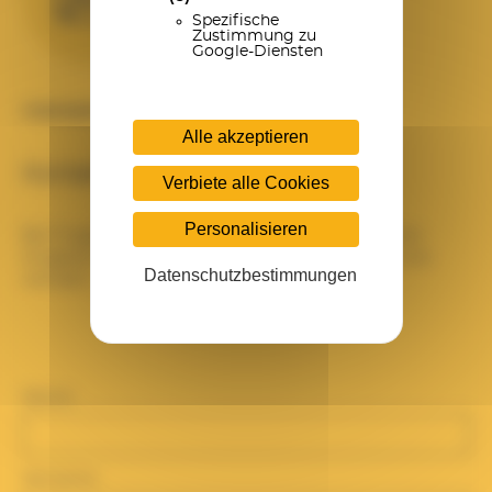
Spezifische
Zustimmung zu
Google-Diensten
Interessieren Sie sich für dieses Produkt?
Alle akzeptieren
Kontaktieren Sie uns
Verbiete alle Cookies
Personalisieren
Bei Fragen zu diesem Produkt oder wenn Sie ein
Angebot wünschen, können Sie sich gerne an uns
Datenschutzbestimmungen
wenden.
Name
Vorname