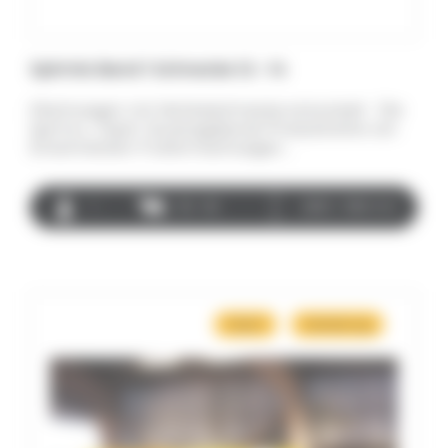
Spirmix Band 1 Schnecke 12 – 14
Mischwagen mit Vertikalschnecke entwickelt Die
Spirmix „Tapis“ (Austragsband)-Produktreihe von
Einschnecken-Futtermischwagen…
1
60 - 90
2830 - 3160 mm
Misch
Verteilung