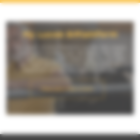
My Lucas G-Plattform
MyLucasG ist eine Plattform, auf der alle unsere
Präsentationsvideos über die Maschinen, aber
vor allem auch unsere Videos über den Einsatz,
die Inbetriebnahme sowie die Wartung der
Maschinen zentral bereitgestellt werden.
Descubra MyLucasG