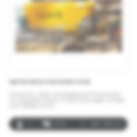
Spirmix Band 2 Schnecken 16-28
Die Spirmix „Tapis” (Austragsband)-Produktreihe
von Doppelschnecken-Futtermischwagen umfasst
acht Modelle mit 16…
2
85-170
2800 - 3600 mm