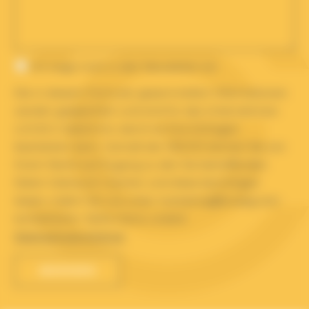
Ich trage mich in den Newsletter ein
Die in diesem Formular gesammelten Informationen
werden gespeichert und sind für das Unternehmen
LUCAS G bestimmt, damit es Ihre Anfragen
bearbeiten kann. Gemäß der DSGVO können Sie von
Ihrem Recht auf Zugang zu den Sie betreffenden
Daten Gebrauch machen und diese berichtigen
lassen, indem Sie uns unter marketing@lucasg.com
kontaktieren. Siehe hierzu unsere
Datenschutzrichtlinie
.