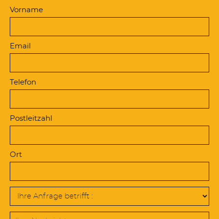
Diese Webseite
Vorname
verwendet
'Cookies' um
Inhalte und
Anzeigen zu
Email
personalisieren
und zu
analysieren.
Telefon
Bestimmen Sie,
welche Dienste
benutzt werden
dürfen
Postleitzahl
Alle akzeptieren
Ort
Verbiete alle Cookies
Personalisieren
Datenschutzbestimmungen