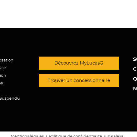
S
isation
Découvrez MyLucasG
use
C
tion
Q
Trouver un concessionnaire
se
N
e
e Suspendu
Mentions légales
Politique de confidentialité
©Kalélia