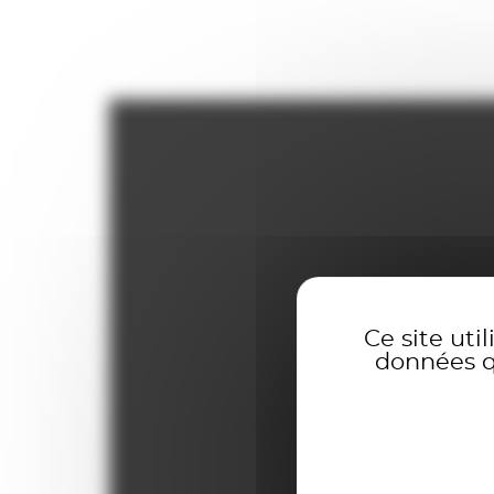
Ce site uti
données q