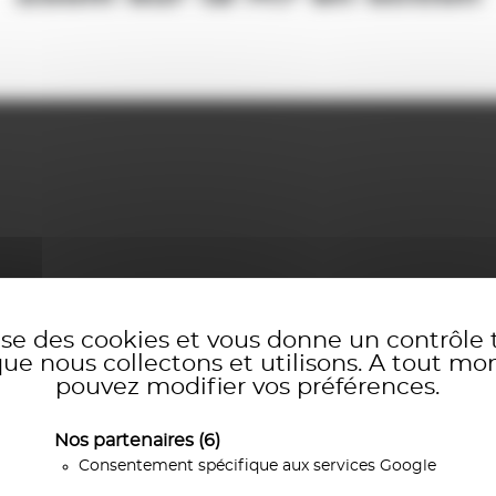
lise des cookies et vous donne un contrôle t
ue nous collectons et utilisons. A tout mo
pouvez modifier vos préférences.
Nos partenaires
(6)
Consentement spécifique aux services Google